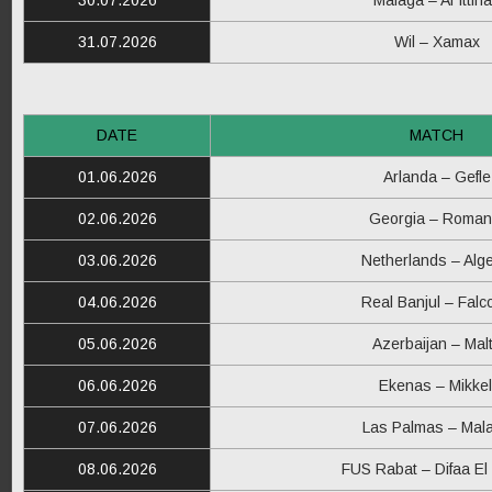
30.07.2026
Malaga – Al Ittih
31.07.2026
Wil – Xamax
DATE
MATCH
01.06.2026
Arlanda – Gefle
02.06.2026
Georgia – Roman
03.06.2026
Netherlands – Alge
04.06.2026
Real Banjul – Falc
05.06.2026
Azerbaijan – Mal
06.06.2026
Ekenas – Mikkel
07.06.2026
Las Palmas – Mal
08.06.2026
FUS Rabat – Difaa El 