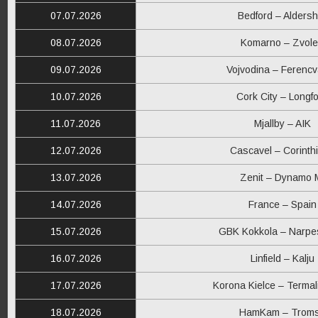
07.07.2026
Bedford – Aldersh
08.07.2026
Komarno – Zvol
09.07.2026
Vojvodina – Ferenc
10.07.2026
Cork City – Longf
11.07.2026
Mjallby – AIK
12.07.2026
Cascavel – Corinth
13.07.2026
Zenit – Dynamo 
14.07.2026
France – Spain
15.07.2026
GBK Kokkola – Narpes
16.07.2026
Linfield – Kalju
17.07.2026
Korona Kielce – Termal
18.07.2026
HamKam – Trom