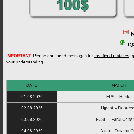
M
+3
IMPORTANT:
Please dont send messages for
free fixed matches
,
p
your understanding.
DATE
MATCH
01.08.2026
EPS – Honka
02.08.2026
Ujpest – Debrec
03.08.2026
FCSB – Farul Const
04.08.2026
Auda – Dinamo Ci