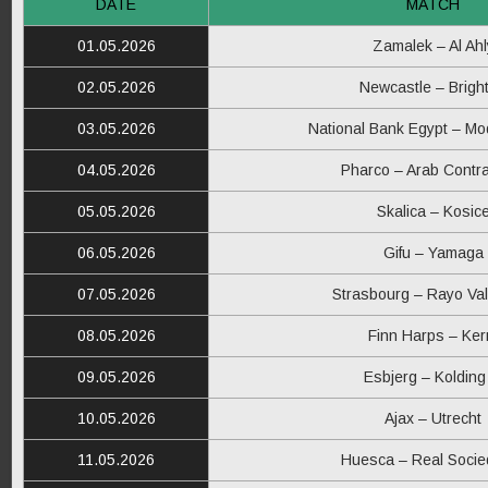
DATE
MATCH
01.05.2026
Zamalek – Al Ahl
02.05.2026
Newcastle – Brigh
03.05.2026
National Bank Egypt – Mo
04.05.2026
Pharco – Arab Contr
05.05.2026
Skalica – Kosic
06.05.2026
Gifu – Yamaga
07.05.2026
Strasbourg – Rayo Va
08.05.2026
Finn Harps – Ker
09.05.2026
Esbjerg – Kolding
10.05.2026
Ajax – Utrecht
11.05.2026
Huesca – Real Socie