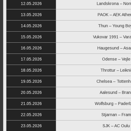
12.05.2026
Landskrona – Nor
13.05.2026
PAOK – AEK Athe
14.05.2026
Thun – Young Bo
15.05.2026
Vukovar 1991 – Var
16.05.2026
Haugesund – Asa
17.05.2026
Odense – Vejle
18.05.2026
Throttur – Leikni
19.05.2026
Chelsea – Totten
20.05.2026
Aalesund – Bran
21.05.2026
Wolfsburg – Pader
22.05.2026
Stjarnan – Fram
23.05.2026
SJK – AC Oulu