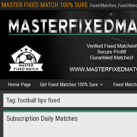
MASTER FIXED MATCH 100% SURE
Fixed Matches, Fixed Matc
Home Page
Get Fixed Matches 100% Sure
Fixed Match
Tag:
football tips fixed
Subscription Daily Matches