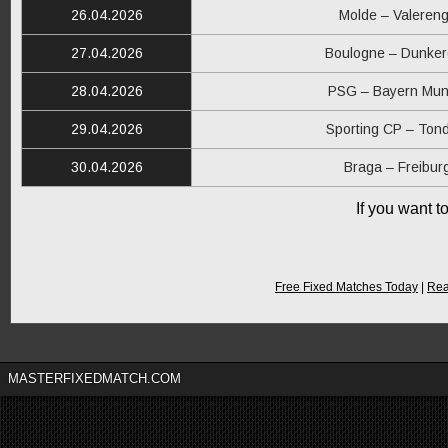
26.04.2026
Molde – Valeren
27.04.2026
Boulogne – Dunke
28.04.2026
PSG – Bayern Mun
29.04.2026
Sporting CP – Ton
30.04.2026
Braga – Freibur
If you want t
Free Fixed Matches Today
|
Rea
MASTERFIXEDMATCH.COM